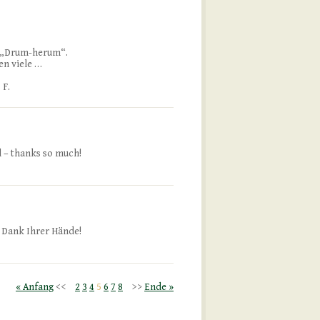
s „Drum-herum“.
en viele …
 F.
d – thanks so much!
 Dank Ihrer Hände!
« Anfang
2
3
4
5
6
7
8
Ende »