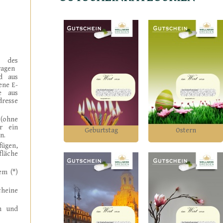
es
ragen
d aus
ene E-
e aus
resse
(ohne
er ein
Geburtstag
Ostern
n.
fügen,
fläche
em (*)
cheine
n und