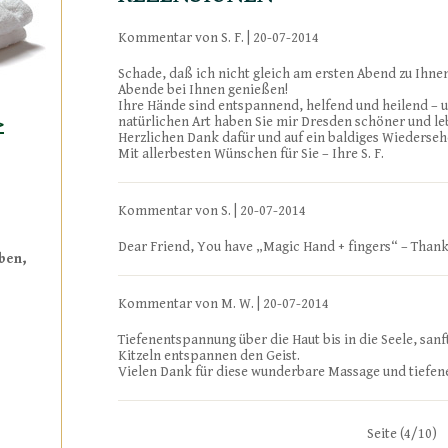
Kommentar von S. F. |
20-07-2014
Schade, daß ich nicht gleich am ersten Abend zu Ihn
Abende bei Ihnen genießen!
Ihre Hände sind entspannend, helfend und heilend – 
>
natürlichen Art haben Sie mir Dresden schöner und l
Herzlichen Dank dafür und auf ein baldiges Wiederseh
Mit allerbesten Wünschen für Sie – Ihre S. F.
Kommentar von S. |
20-07-2014
Dear Friend, You have „Magic Hand + fingers“ – Thank
ben,
Kommentar von M. W. |
20-07-2014
Tiefenentspannung über die Haut bis in die Seele, sanf
Kitzeln entspannen den Geist.
Vielen Dank für diese wunderbare Massage und tiefe
Seite (
4
/
10
)