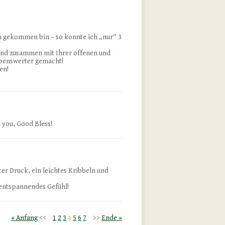
en gekommen bin – so konnte ich „nur“ 3
und zusammen mit Ihrer offenen und
ebenswerter gemacht!
en!
 you, Good Bless!
ter Druck, ein leichtes Kribbeln und
nentspannendes Gefühl!
« Anfang
1
2
3
4
5
6
7
Ende »